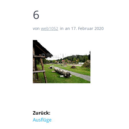
6
von
web1052
in
an 17. Februar 2020
Beitragsnavigation
Zurück:
Vorheriger
Ausflüge
Beitrag: