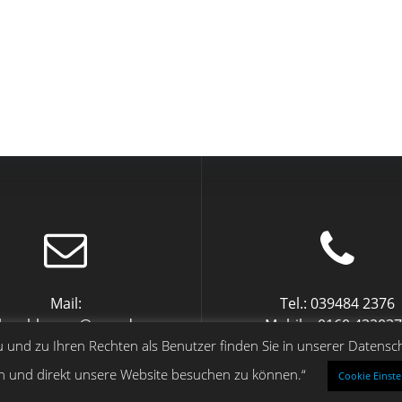
Mail:
Tel.: 039484 2376
bs.uhlmann@gmx.de
Mobile: 0160 43203
nd zu Ihren Rechten als Benutzer finden Sie in unserer Datenschu
n und direkt unsere Website besuchen zu können.“
Cookie Einste